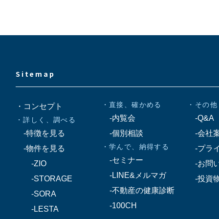
Sitemap
・直接、確かめる
・その他
・コンセプト
-内覧会
-Q&A
・詳しく、調べる
-特徴を見る
-個別相談
-会社
・学んで、納得する
-物件を見る
-プラ
-セミナー
-ZIO
-お問
-LINE&メルマガ
-STORAGE
-投資
-不動産の健康診断
-SORA
-100CH
-LESTA