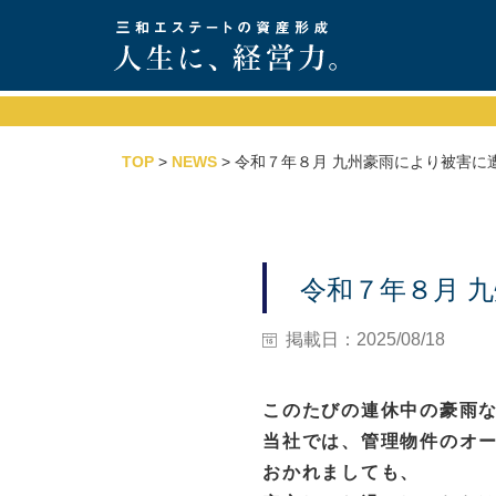
TOP
>
NEWS
> 令和７年８月 九州豪雨により被害に
令和７年８月 
掲載日：2025/08/18
このたびの連休中の豪雨
当社では、管理物件のオ
おかれましても、