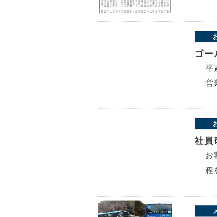
ゴー
平
営
社員
お
程