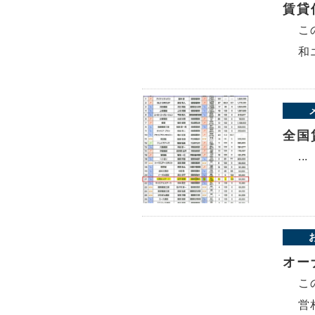
賃貸
こ
和
全国
...
オー
こ
営