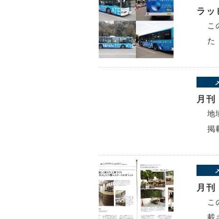
ラッ
こ
た
月刊
地
掲
月刊
こ
載