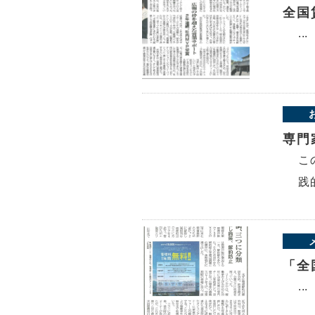
全国
...
専門
こ
践
「全
...