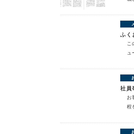
ふく
こ
ュ
社員
お
程