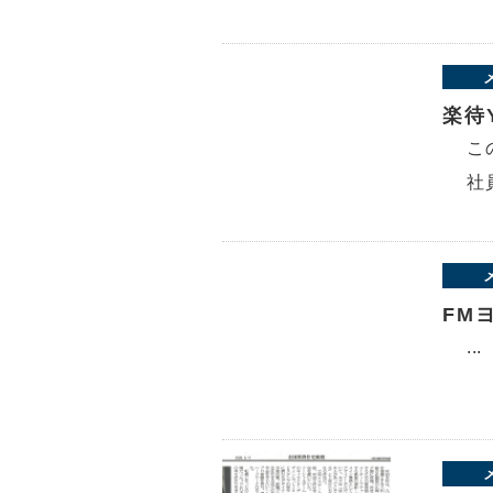
楽待
こ
社
FM
...