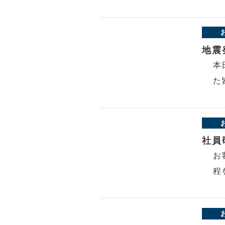
地震
本
た
社員
お
程