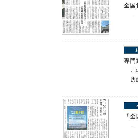
全国
...
専門
こ
践
「全
...