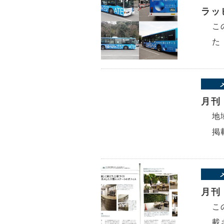
ラッ
こ
た
月刊
地
掲
月刊
こ
載