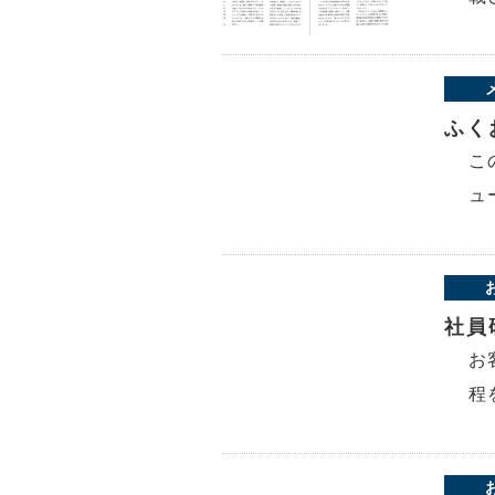
ふく
こ
ュ
社員
お
程