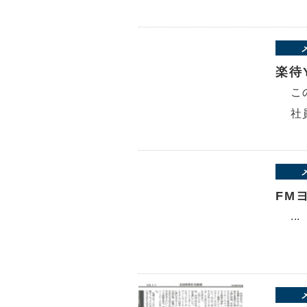
楽待
こ
社
FM
...