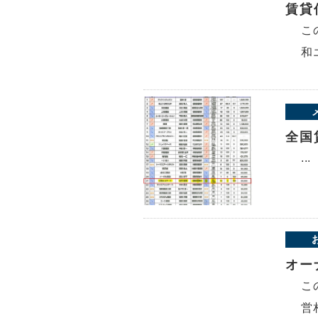
賃貸
こ
和
全国
...
オー
こ
営