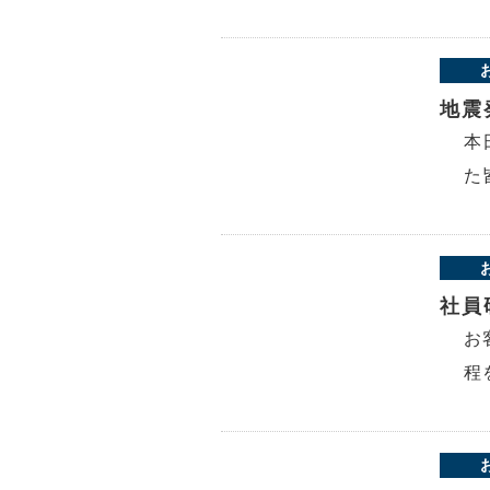
地震
本
た
社員
お
程