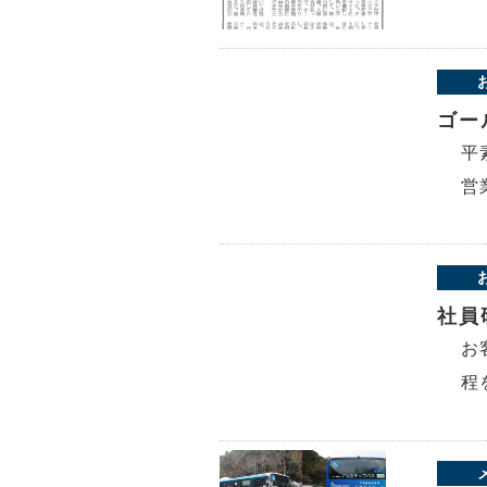
ゴー
平
営
社員
お
程