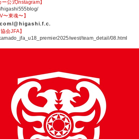
式Instagram】
/higashi555blog/
.TV〜東魂〜
】
com/@higashi.f.c.
協会JFA】
takamado_jfa_u18_premier2025/west/team_detail/08.html